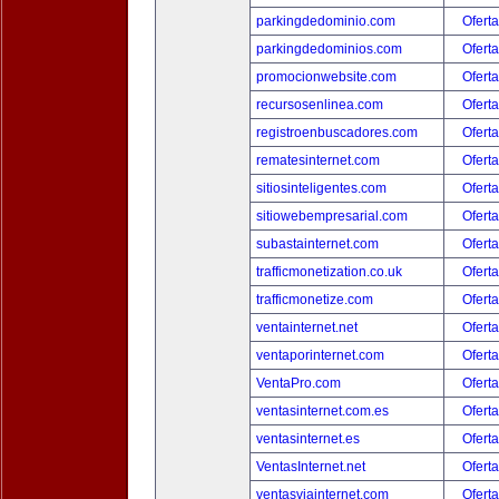
parkingdedominio.com
Oferta
parkingdedominios.com
Oferta
promocionwebsite.com
Oferta
recursosenlinea.com
Oferta
registroenbuscadores.com
Oferta
rematesinternet.com
Oferta
sitiosinteligentes.com
Oferta
sitiowebempresarial.com
Oferta
subastainternet.com
Oferta
trafficmonetization.co.uk
Oferta
trafficmonetize.com
Oferta
ventainternet.net
Oferta
ventaporinternet.com
Oferta
VentaPro.com
Oferta
ventasinternet.com.es
Oferta
ventasinternet.es
Oferta
VentasInternet.net
Oferta
ventasviainternet.com
Oferta