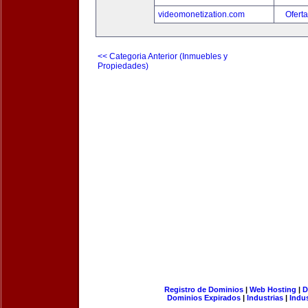
videomonetization.com
Oferta
<< Categoria Anterior (Inmuebles y
Propiedades)
Registro de Dominios
|
Web Hosting
|
D
Dominios Expirados
|
Industrias
|
Indu