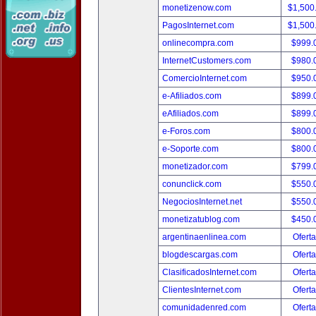
monetizenow.com
$1,500
PagosInternet.com
$1,500
onlinecompra.com
$999.
InternetCustomers.com
$980.
ComercioInternet.com
$950.
e-Afiliados.com
$899.
eAfiliados.com
$899.
e-Foros.com
$800.
e-Soporte.com
$800.
monetizador.com
$799.
conunclick.com
$550.
NegociosInternet.net
$550.
monetizatublog.com
$450.
argentinaenlinea.com
Oferta
blogdescargas.com
Oferta
ClasificadosInternet.com
Oferta
ClientesInternet.com
Oferta
comunidadenred.com
Oferta