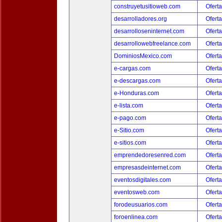
construyetusitioweb.com
Oferta
desarrolladores.org
Oferta
desarrolloseninternet.com
Oferta
desarrollowebfreelance.com
Oferta
DominiosMexico.com
Oferta
e-cargas.com
Oferta
e-descargas.com
Oferta
e-Honduras.com
Oferta
e-lista.com
Oferta
e-pago.com
Oferta
e-Sitio.com
Oferta
e-sitios.com
Oferta
emprendedoresenred.com
Oferta
empresasdeinternet.com
Oferta
eventosdigitales.com
Oferta
eventosweb.com
Oferta
forodeusuarios.com
Oferta
foroenlinea.com
Oferta